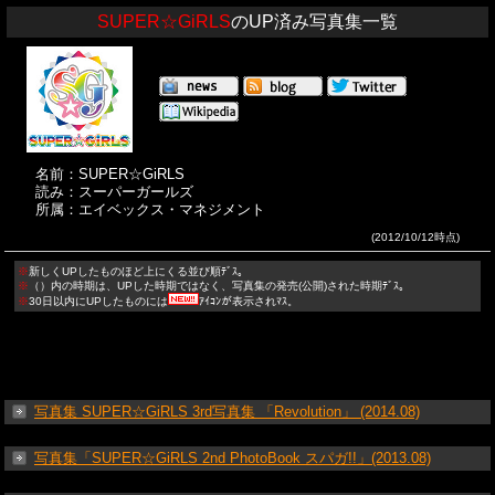
SUPER☆GiRLS
のUP済み写真集一覧
名前：SUPER☆GiRLS
読み：スーパーガールズ
所属：エイベックス・マネジメント
(2012/10/12時点)
※
新しくUPしたものほど上にくる並び順ﾃﾞｽ。
※
（）内の時期は、UPした時期ではなく、写真集の発売(公開)された時期ﾃﾞｽ。
※
30日以内にUPしたものには
ｱｲｺﾝが表示されﾏｽ。
写真集 SUPER☆GiRLS 3rd写真集 「Revolution」 (2014.08)
写真集「SUPER☆GiRLS 2nd PhotoBook スパガ!!」(2013.08)