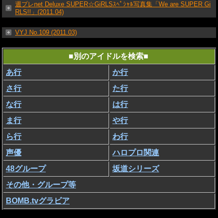
週プレnet Deluxe SUPER☆GiRLSｽﾍﾟｼｬﾙ写真集「We are SUPER Gi
RLS!!」(2011.04)
VYJ No.109 (2011.03)
■別のアイドルを検索■
あ行
か行
さ行
た行
な行
は行
ま行
や行
ら行
わ行
声優
ハロプロ関連
48グループ
坂道シリーズ
その他・グループ等
BOMB.tvグラビア