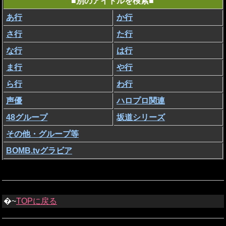
■別のアイドルを検索■
あ行
か行
さ行
た行
な行
は行
ま行
や行
ら行
わ行
声優
ハロプロ関連
48グループ
坂道シリーズ
その他・グループ等
BOMB.tvグラビア
�~
TOPに戻る