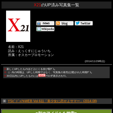
X21
のUP済み写真集一覧
名前：X21
読み：えっくすにじゅういち
所属：オスカープロモーション
(2014/11/29時点)
※
新しくUPしたものほど上にくる並び順ﾃﾞｽ。
※
（）内の時期は、UPした時期ではなく、写真集の発売(公開)された時期ﾃﾞｽ。
※
30日以内にUPしたものには
ｱｲｺﾝが表示されﾏｽ。
YSﾋﾞｼﾞｭｱﾙWEB Vol.611「美少女に恋せよサマー」(2014.08)