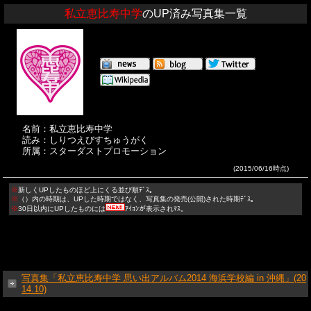
私立恵比寿中学
のUP済み写真集一覧
名前：私立恵比寿中学
読み：しりつえびすちゅうがく
所属：スターダストプロモーション
(2015/06/16時点)
※
新しくUPしたものほど上にくる並び順ﾃﾞｽ。
※
（）内の時期は、UPした時期ではなく、写真集の発売(公開)された時期ﾃﾞｽ。
※
30日以内にUPしたものには
ｱｲｺﾝが表示されﾏｽ。
写真集「私立恵比寿中学 思い出アルバム2014 海浜学校編 in 沖縄」(20
14.10)