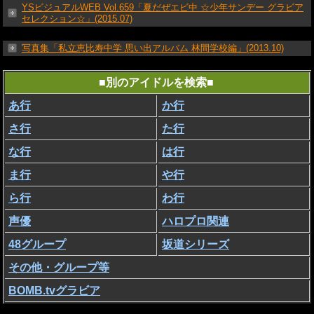
YSビジュアルWEB Vol.659「夏だぜエビ中 ☆少年サンデー グラビア
セレクション☆」(2015.07)
写真集「私立恵比寿中学 思い出アルバム 林間学校編」(2013.10)
■別のアイドルを検索■
あ行
か行
さ行
た行
な行
は行
ま行
や行
ら行
わ行
声優
ハロプロ関連
48グループ
坂道シリーズ
その他・グループ等
BOMB.tvグラビア