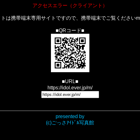
アクセスエラー（クライアント）
トは携帯端末専用サイトですので、携帯端末でご覧くださいm(_
■QRコード■
■URL■
https://idol.ever.jp/m/
presented by
(c)ごっさｱｲﾄﾞﾙ写真館