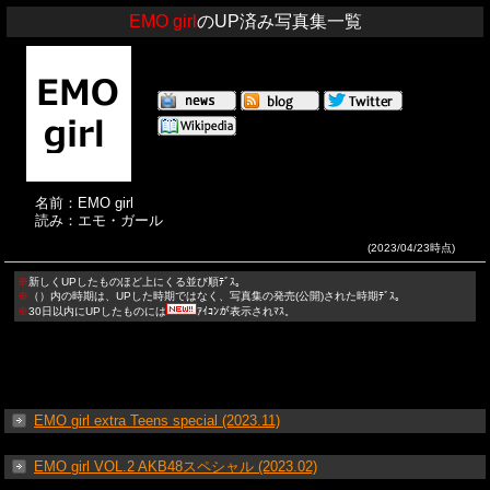
EMO girl
のUP済み写真集一覧
名前：EMO girl
読み：エモ・ガール
(2023/04/23時点)
※
新しくUPしたものほど上にくる並び順ﾃﾞｽ。
※
（）内の時期は、UPした時期ではなく、写真集の発売(公開)された時期ﾃﾞｽ。
※
30日以内にUPしたものには
ｱｲｺﾝが表示されﾏｽ。
EMO girl extra Teens special (2023.11)
EMO girl VOL.2 AKB48スペシャル (2023.02)