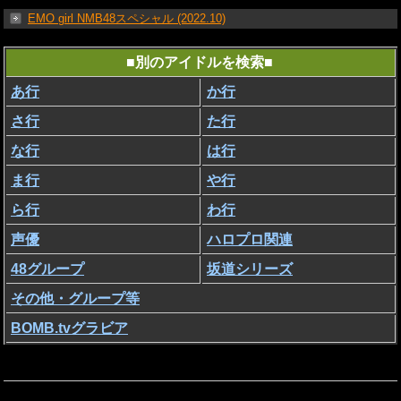
EMO girl NMB48スペシャル (2022.10)
■別のアイドルを検索■
あ行
か行
さ行
た行
な行
は行
ま行
や行
ら行
わ行
声優
ハロプロ関連
48グループ
坂道シリーズ
その他・グループ等
BOMB.tvグラビア