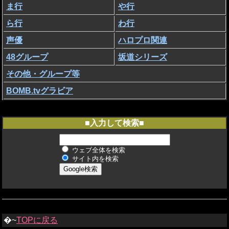
ま行
や行
ら行
わ行
声優
ハロプロ関連
48グループ
坂道シリーズ
その他・グループ等
BOMB.tvグラビア
■入力して検索■
ウェブ全体を検索
サイト内を検索
�~
TOPに戻る